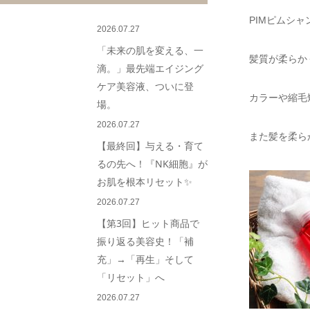
PIMピムシ
2026.07.27
「未来の肌を変える、一
髪質が柔らか
滴。」最先端エイジング
ケア美容液、ついに登
カラーや縮毛
場。
2026.07.27
また髪を柔ら
【最終回】与える・育て
るの先へ！『NK細胞』が
お肌を根本リセット✨
2026.07.27
【第3回】ヒット商品で
振り返る美容史！「補
充」→「再生」そして
「リセット」へ
2026.07.27